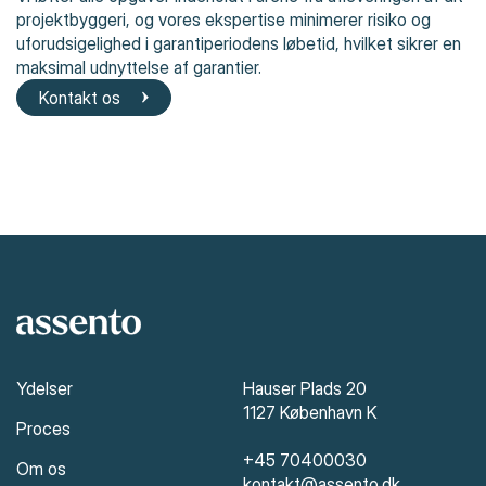
byggeriets levetid og reducerer antallet af reklamationer.
projektbyggeri, og vores ekspertise minimerer risiko og
uforudsigelighed i garantiperiodens løbetid, hvilket sikrer en
maksimal udnyttelse af garantier.
Kontakt os
Ydelser
Hauser Plads 20
1127 København K
Proces
+45 70400030
Om os
kontakt@assento.dk