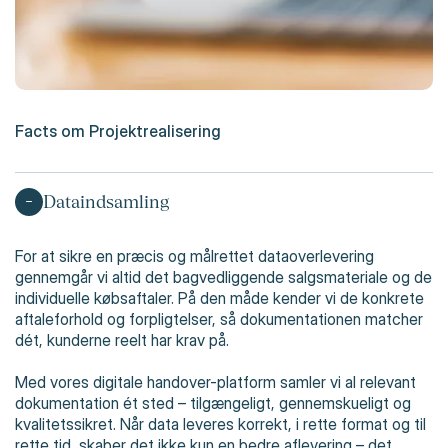
Facts om Projektrealisering
Dataindsamling
For at sikre en præcis og målrettet dataoverlevering
gennemgår vi altid det bagvedliggende salgsmateriale og de
individuelle købsaftaler. På den måde kender vi de konkrete
aftaleforhold og forpligtelser, så dokumentationen matcher
dét, kunderne reelt har krav på.
Med vores digitale handover-platform samler vi al relevant
dokumentation ét sted – tilgængeligt, gennemskueligt og
kvalitetssikret. Når data leveres korrekt, i rette format og til
rette tid, skaber det ikke kun en bedre aflevering – det