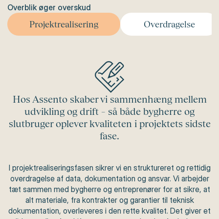
Overblik øger overskud
indsigt med fokus på både samarbejde og resultat
Projektrealisering
Overdragelse
Hos Assento skaber vi sammenhæng mellem
udvikling og drift – så både bygherre og
slutbruger oplever kvaliteten i projektets sidste
fase.
I projektrealiseringsfasen sikrer vi en struktureret og rettidig
overdragelse af data, dokumentation og ansvar. Vi arbejder
tæt sammen med bygherre og entreprenører for at sikre, at
alt materiale, fra kontrakter og garantier til teknisk
dokumentation, overleveres i den rette kvalitet. Det giver et